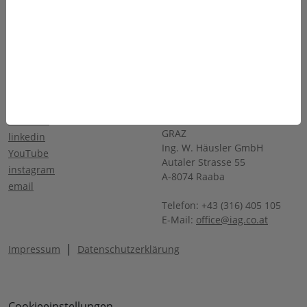
Produkte
Team
Anwendungen
Karriere
Über Uns
Sponsoring
Service
Kontakt
SOCIALS
KONTAKT
INDUSTRIE AUTOMATION
facebook
GRAZ
linkedin
Ing. W. Häusler GmbH
YouTube
Autaler Strasse 55
instagram
A-8074 Raaba
email
Telefon: +43 (316) 405 105
E-Mail:
office@iag.co.at
|
Impressum
Datenschutzerklärung
Cookieeinstellungen