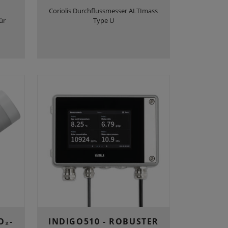
Coriolis Durchflussmesser ALTImass
ür
Type U
O₂-
INDIGO510 - ROBUSTER