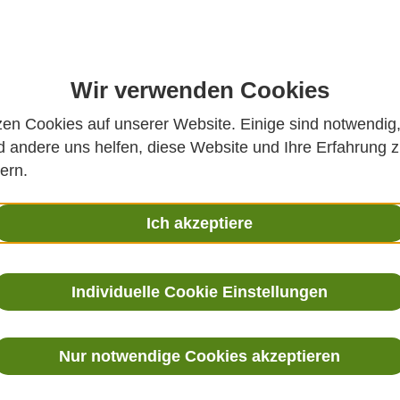
Wir verwenden Cookies
zen Cookies auf unserer Website. Einige sind notwendig
 andere uns helfen, diese Website und Ihre Erfahrung 
ern.
70EX - EIGENSICHERER
INDIGO 200 SERIE 
Ich akzeptiere
FEUCHTE- UND
FLEXIBLE MESSLÖSUN
PERATURMESSWERTGEB
CO₂, FEUCHTE,
ER FÜR
TEMPERATUR UN
Individuelle Cookie Einstellungen
LOSIONSGEFÄHRDETE
WASSERSTOFFPERO
BEREICHE
Messwertgeber der Serie Indigo2
intelligente Vaisala-Sonden f
Nur notwendige Cookies akzeptieren
Eigensichere Feuchte- und
intelligente Vaisala-Feuchte-
mperaturmesswertgeberserie
Temperatur-, Taupunkt-, Ölfeuc
70EX zur Verwendung bis Zone 0