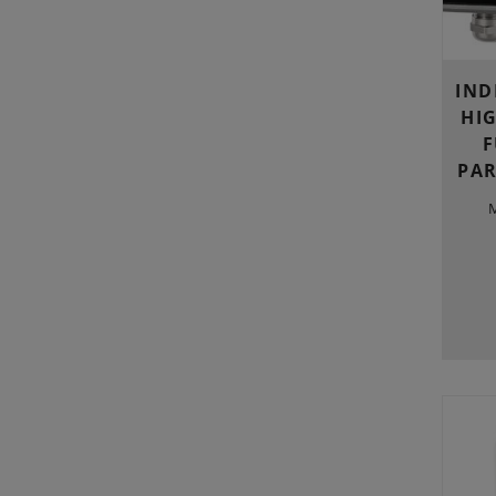
IND
HI
F
PA
M