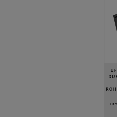
UF
DU
ROH
Ultr