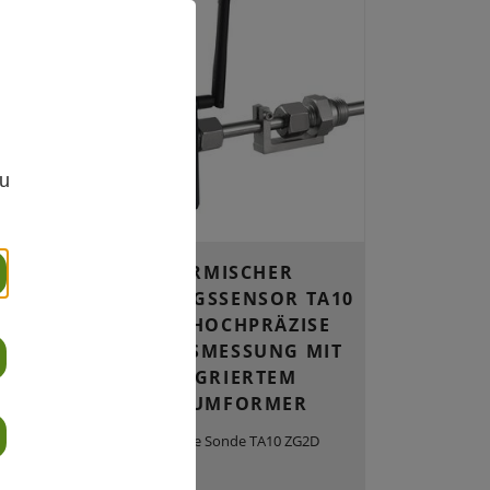
,
zu
-
THERMISCHER
G FÜR
STRÖMUNGSSENSOR TA10
ZG2D – HOCHPRÄZISE
D
MEHRGASMESSUNG MIT
XID
INTEGRIERTEM
MESSUMFORMER
00 für
ür
Thermische Sonde TA10 ZG2D
,
hte-,