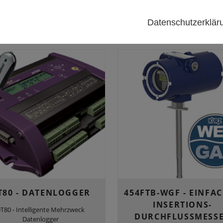
CO2- und H2O2-Sonden
und 20
Datenschutzerklä
T80 - DATENLOGGER
454FTB-WGF - EINFA
INSERTIONS-
T80 - Intelligente Mehrzweck
DURCHFLUSSMESS
Datenlogger