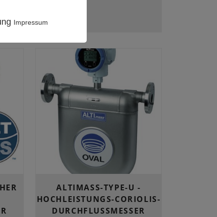
rung
Impressum
CHER
ALTIMASS-TYPE-U -
HOCHLEISTUNGS-CORIOLIS-
ER
DURCHFLUSSMESSER