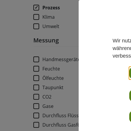
Prozess
Klima
Umwelt
Messung
Wir nut
während
verbess
Handmessgeräte
Feuchte
HMT3
Ölfeuchte
TEM
Taupunkt
CO2
EXP
Gase
Durchfluss Flüssig
Te
Durchfluss Gasförmig
HMT3