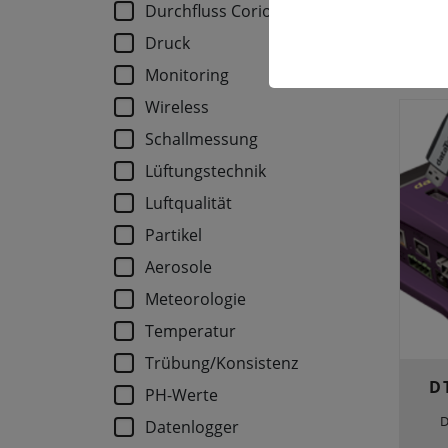
Durchfluss Coriolis
Druck
Monitoring
Wireless
Schallmessung
Lüftungstechnik
Luftqualität
Partikel
Aerosole
Meteorologie
Temperatur
Trübung/Konsistenz
D
PH-Werte
D
Datenlogger