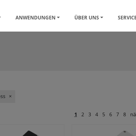
ANWENDUNGEN
ÜBER UNS
SERVIC
ess
1
2
3
4
5
6
7
8
nä