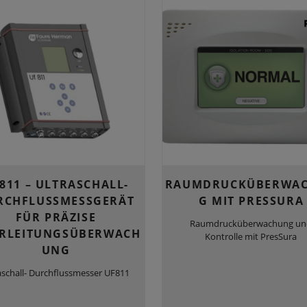
811 – ULTRASCHALL-
RAUMDRUCKÜBERWA
RCHFLUSSMESSGERÄT
G MIT PRESSURA
FÜR PRÄZISE
Raumdrucküberwachung u
RLEITUNGSÜBERWACH
Kontrolle mit PresSura
UNG
aschall- Durchflussmesser UF811