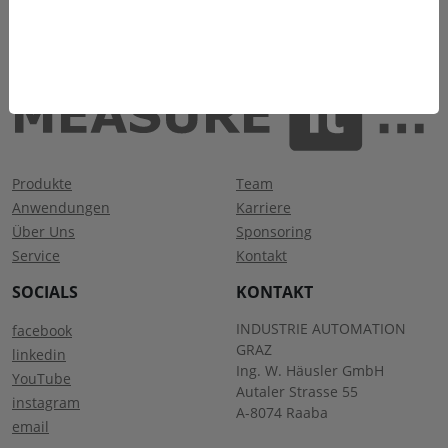
Produkte
Team
Anwendungen
Karriere
Über Uns
Sponsoring
Service
Kontakt
SOCIALS
KONTAKT
INDUSTRIE AUTOMATION
facebook
GRAZ
linkedin
Ing. W. Häusler GmbH
YouTube
Autaler Strasse 55
instagram
A-8074 Raaba
email