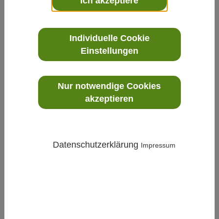
Ich akzeptiere
Vortex Durchflussmesser Eggs DELTA II für Flüssigkeiten und Gase
Individuelle Cookie
Einstellungen
Nur notwendige Cookies
akzeptieren
Datenschutzerklärung
Impressum