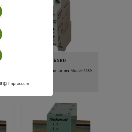
6580
Prozesssignalumformer Modell 6580
rung
Impressum