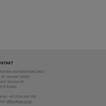
NTAKT
DUSTRIE AUTOMATION GRAZ
g. W. Häusler GmbH
aler Strasse 55
8074 Raaba
efon: +43 (316) 405 105
ail:
office@iag.co.at