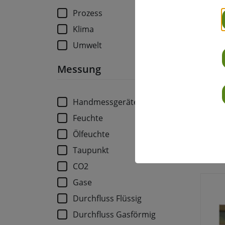
Prozess
Klima
Umwelt
Messung
Handmessgeräte
Feuchte
Tran
Ölfeuchte
Taupunkt
CO2
Gase
Durchfluss Flüssig
Durchfluss Gasförmig