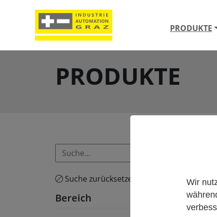
PRODUKTE
PRODUKTE
Konv
Suche zurücksetzen
Wir nut
während
Bereich
verbess