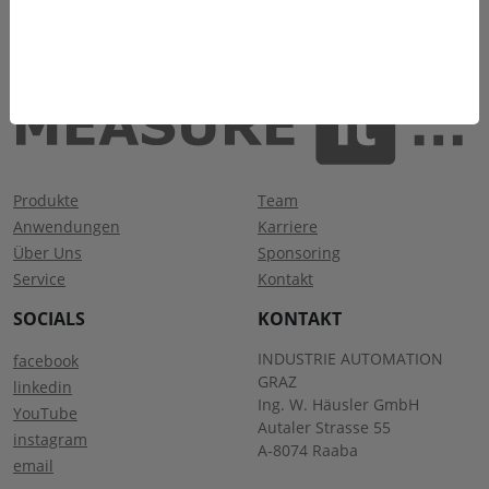
Produkte
Team
Anwendungen
Karriere
Über Uns
Sponsoring
Service
Kontakt
SOCIALS
KONTAKT
INDUSTRIE AUTOMATION
facebook
GRAZ
linkedin
Ing. W. Häusler GmbH
YouTube
Autaler Strasse 55
instagram
A-8074 Raaba
email