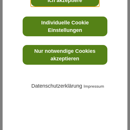
Ich akzeptiere
Vortex Durchflussmesser Eggs DELTA II für Flüssigkeiten und Gase
Individuelle Cookie
Einstellungen
Nur notwendige Cookies
akzeptieren
Datenschutzerklärung
Impressum