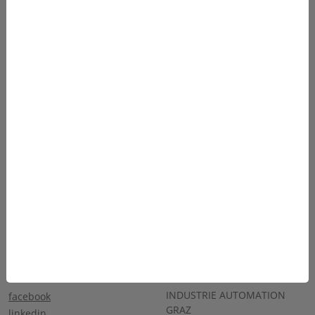
Produkte
Team
Anwendungen
Karriere
Über Uns
Sponsoring
Service
Kontakt
SOCIALS
KONTAKT
INDUSTRIE AUTOMATION
facebook
GRAZ
linkedin