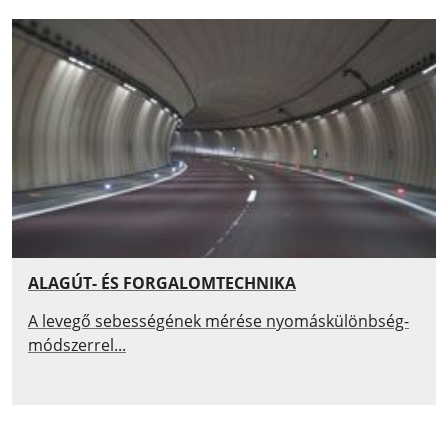
ALAGÚT- ÉS FORGALOMTECHNIKA
A levegő sebességének mérése nyomáskülönbség-
módszerrel...