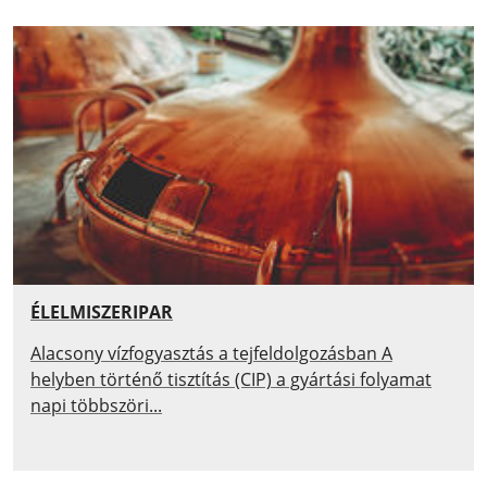
ÉLELMISZERIPAR
Alacsony vízfogyasztás a tejfeldolgozásban A
helyben történő tisztítás (CIP) a gyártási folyamat
napi többszöri...