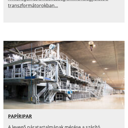
transzformátorokban...
PAPÍRIPAR
A levegő páratartalmának mérése a szárító