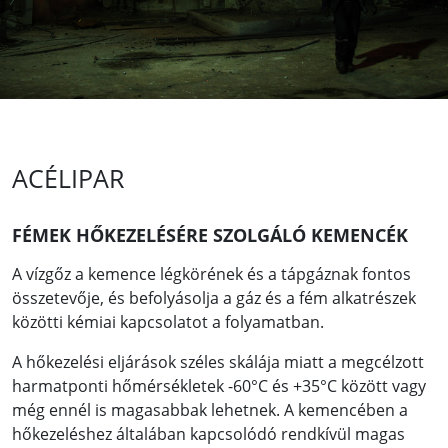
ACÉLIPAR
FÉMEK HŐKEZELÉSÉRE SZOLGÁLÓ KEMENCÉK
A vízgőz a kemence légkörének és a tápgáznak fontos
összetevője, és befolyásolja a gáz és a fém alkatrészek
közötti kémiai kapcsolatot a folyamatban.
A hőkezelési eljárások széles skálája miatt a megcélzott
harmatponti hőmérsékletek -60°C és +35°C között vagy
még ennél is magasabbak lehetnek. A kemencében a
hőkezeléshez általában kapcsolódó rendkívül magas