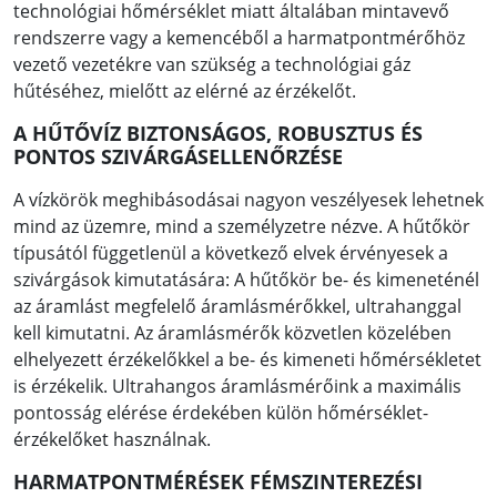
technológiai hőmérséklet miatt általában mintavevő
rendszerre vagy a kemencéből a harmatpontmérőhöz
vezető vezetékre van szükség a technológiai gáz
hűtéséhez, mielőtt az elérné az érzékelőt.
A HŰTŐVÍZ BIZTONSÁGOS, ROBUSZTUS ÉS
PONTOS SZIVÁRGÁSELLENŐRZÉSE
A vízkörök meghibásodásai nagyon veszélyesek lehetnek
mind az üzemre, mind a személyzetre nézve. A hűtőkör
típusától függetlenül a következő elvek érvényesek a
szivárgások kimutatására: A hűtőkör be- és kimeneténél
az áramlást megfelelő áramlásmérőkkel, ultrahanggal
kell kimutatni. Az áramlásmérők közvetlen közelében
elhelyezett érzékelőkkel a be- és kimeneti hőmérsékletet
is érzékelik. Ultrahangos áramlásmérőink a maximális
pontosság elérése érdekében külön hőmérséklet-
érzékelőket használnak.
HARMATPONTMÉRÉSEK FÉMSZINTEREZÉSI