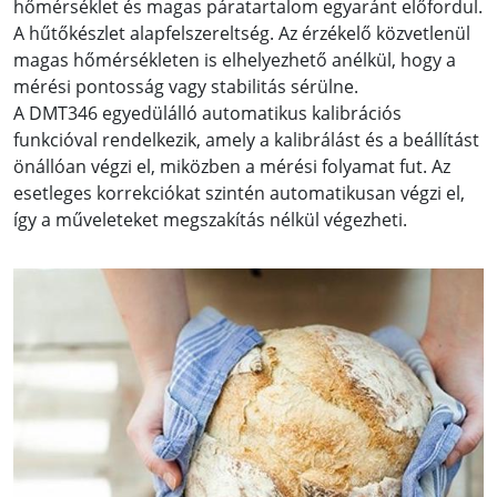
hőmérséklet és magas páratartalom egyaránt előfordul.
A hűtőkészlet alapfelszereltség. Az érzékelő közvetlenül
magas hőmérsékleten is elhelyezhető anélkül, hogy a
mérési pontosság vagy stabilitás sérülne.
A DMT346 egyedülálló automatikus kalibrációs
funkcióval rendelkezik, amely a kalibrálást és a beállítást
önállóan végzi el, miközben a mérési folyamat fut. Az
esetleges korrekciókat szintén automatikusan végzi el,
így a műveleteket megszakítás nélkül végezheti.