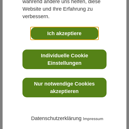
während andere uns helfen, diese
Website und Ihre Erfahrung zu
verbessern.
Im Juni 2020 initiierte ein in den USA ansässiger
Arzneimittelhersteller ein innovatives Projekt zur
Ich akzeptiere
Durchführung klinischer Studien zu potenziellen
Behandlungen für ältere COVID-19-Patient*innen.
Langzeitpflegeeinrichtungen sind seit Beginn der
Individuelle Cookie
Pandemie besonders anfällig für COVID-19-Ausbrüche.
Einige Quellen schätzen, dass in diesen Einrichtungen
Einstellungen
bis zu 40 % der Todesfälle im Zusammenhang mit dem
neuartigen Coronavirus in den USA auftreten. Um auf
diese verheerende Situation zu reagieren und
Nur notwendige Cookies
sicherzustellen, dass ältere Menschen, die in
akzeptieren
Langzeitpflege leben, in die Forschung zur Behandlung
des Virus einbezogen wurden, kam ein Team aus
Expert*innen für klinische Entwicklung, klinische
Versorgung und Technik auf die Idee,
Datenschutzerklärung
Impressum
Campingfahrzeuge in mobile Forschungseinheiten