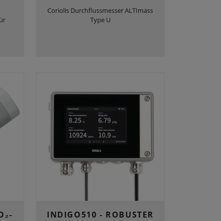
Coriolis Durchflussmesser ALTImass
ür
Type U
O₂-
INDIGO510 - ROBUSTER