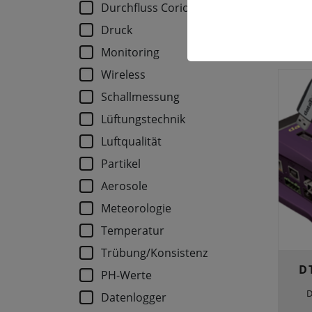
Durchfluss Coriolis
Druck
Monitoring
Wireless
Schallmessung
Lüftungstechnik
Luftqualität
Partikel
Aerosole
Meteorologie
Temperatur
Trübung/Konsistenz
D
PH-Werte
D
Datenlogger