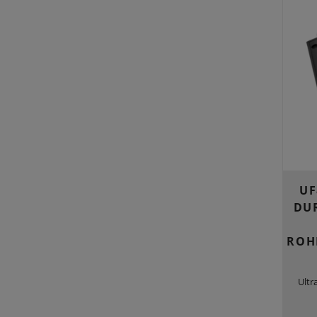
UF
DU
ROH
Ultr