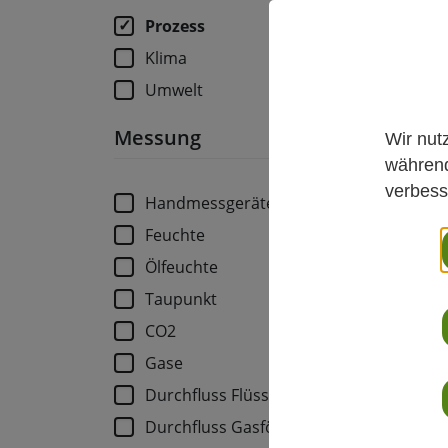
Prozess
Klima
Umwelt
Messung
Wir nut
während
verbess
Handmessgeräte
Feuchte
HMT3
Ölfeuchte
TEM
Taupunkt
CO2
EXP
Gase
Durchfluss Flüssig
Te
Durchfluss Gasförmig
HMT3