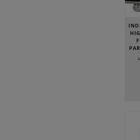
IND
HI
F
PA
M