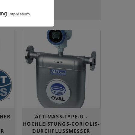
rung
Impressum
CHER
ALTIMASS-TYPE-U -
HOCHLEISTUNGS-CORIOLIS-
ER
DURCHFLUSSMESSER