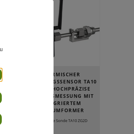
,
zu
-
THERMISCHER
G FÜR
STRÖMUNGSSENSOR TA10
ZG2D – HOCHPRÄZISE
D
MEHRGASMESSUNG MIT
XID
INTEGRIERTEM
MESSUMFORMER
00 für
ür
Thermische Sonde TA10 ZG2D
,
hte-,