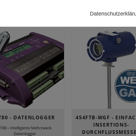
CO2- und H2O2-Sonden
und 20
Datenschutzerklä
T80 - DATENLOGGER
454FTB-WGF - EINFA
INSERTIONS-
T80 - Intelligente Mehrzweck
DURCHFLUSSMESS
Datenlogger