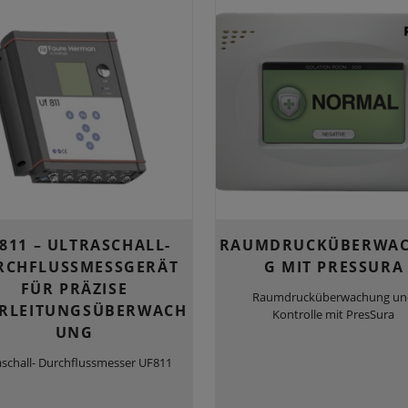
811 – ULTRASCHALL-
RAUMDRUCKÜBERWA
RCHFLUSSMESSGERÄT
G MIT PRESSURA
FÜR PRÄZISE
Raumdrucküberwachung u
RLEITUNGSÜBERWACH
Kontrolle mit PresSura
UNG
aschall- Durchflussmesser UF811