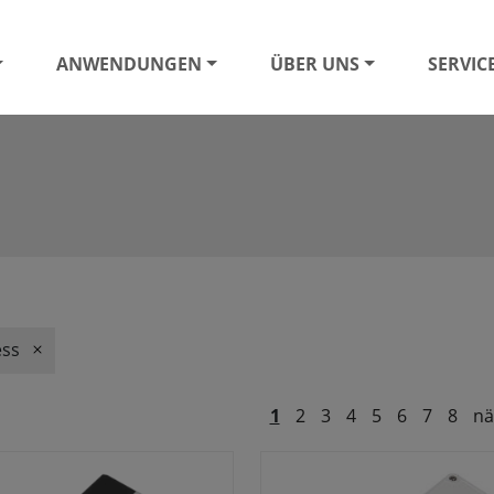
ANWENDUNGEN
ÜBER UNS
SERVIC
ess
1
2
3
4
5
6
7
8
nä