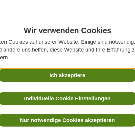
Wir verwenden Cookies
zen Cookies auf unserer Website. Einige sind notwendig
 andere uns helfen, diese Website und Ihre Erfahrung 
ern.
70EX - EIGENSICHERER
INDIGO 200 SERIE 
Ich akzeptiere
FEUCHTE- UND
FLEXIBLE MESSLÖSUN
PERATURMESSWERTGEB
CO₂, FEUCHTE,
ER FÜR
TEMPERATUR UN
Individuelle Cookie Einstellungen
LOSIONSGEFÄHRDETE
WASSERSTOFFPERO
BEREICHE
Messwertgeber der Serie Indigo2
intelligente Vaisala-Sonden f
Nur notwendige Cookies akzeptieren
Eigensichere Feuchte- und
intelligente Vaisala-Feuchte-
mperaturmesswertgeberserie
Temperatur-, Taupunkt-, Ölfeuc
70EX zur Verwendung bis Zone 0