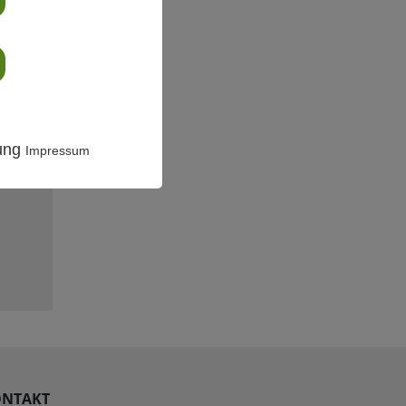
sere
kt
uf
isch,
er
rung
Impressum
NTAKT