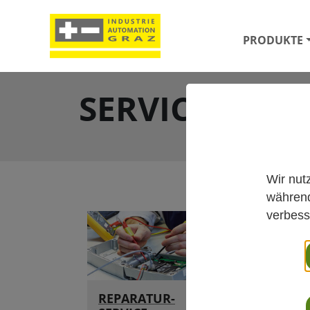
PRODUKTE
SERVICE
Wir nut
während
verbess
REPARATUR-
KALIBRAT