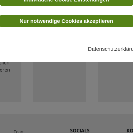
Download von
Laden Sie un
Ihnen
verschiedenen
neuen Produ
e
nützlichen
Broschüren a
Nur notwendige Cookies akzeptieren
en und
Softwareprodukten.
Deutsch, Engl
ationen,
Ungarisch od
Slowenisch
und
herunter.
Datenschutzerklä
von
eilen
ieren
SOCIALS
KO
Team