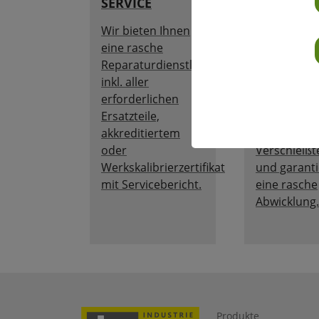
SERVICE
SERVICE
Wir bieten Ihnen
Wir bieten 
eine rasche
akkreditiert
Reparaturdienstleistung
Kalibration
inkl. aller
Werkskalibr
erforderlichen
inklusive
Ersatzteile,
Justierung 
akkreditiertem
Austausch 
oder
Verschleißt
Werkskalibrierzertifikat
und garant
mit Servicebericht.
eine rasche
Abwicklung.
Produkte