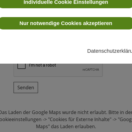
Individuelle Cookie Einstellungen
Email
*
Plz / Ort
Nur notwendige Cookies akzeptieren
Datenschutzerklä
Senden
Das Laden der Google Maps wurde nicht erlaubt. Bitte in de
ookieeinstellungen -> "Cookies für Externe Inhalte" -> "Goog
Maps" das Laden erlauben.