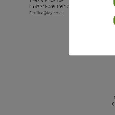
T +43 316 405 105
F +43 316 405 105 22
E
office@iag.co.at
C