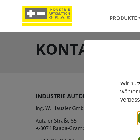
PRODUKTE
KONTAKTINF
Wir nut
während
INDUSTRIE AUTOMATION GRAZ
verbess
Ing. W. Häusler GmbH
Autaler Straße 55
A-8074 Raaba-Grambach