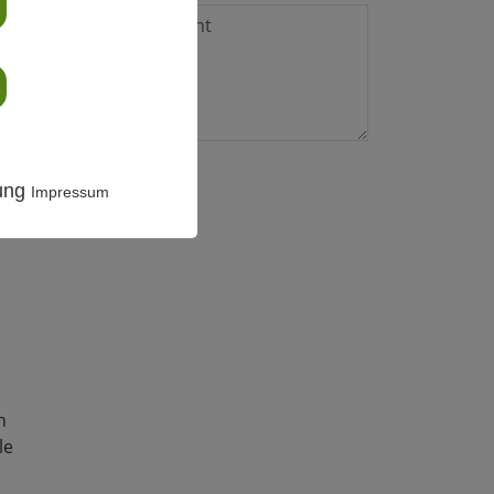
rung
Impressum
n
le