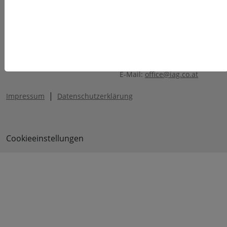
facebook
GRAZ
linkedin
Ing. W. Häusler GmbH
YouTube
Autaler Strasse 55
instagram
A-8074 Raaba
email
Telefon: +43 (316) 405 105
E-Mail:
office@iag.co.at
|
Impressum
Datenschutzerklärung
Cookieeinstellungen