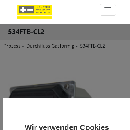
534FTB-CL2
Prozess
»
Durchfluss Gasförmig
»
534FTB-CL2
Wir verwenden Cookies