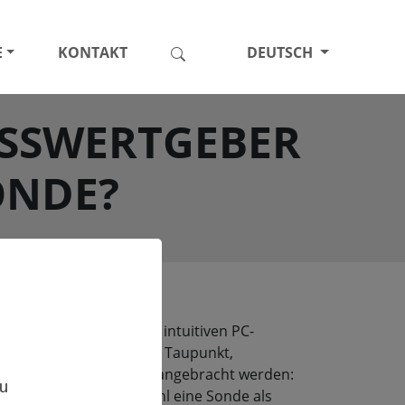
E
KONTAKT
DEUTSCH
ESSWERTGEBER
ONDE?
Messwertgebern und der intuitiven PC-
l: Feuchte, Temperatur, Taupunkt,
,
iedenen Messwertgebern angebracht werden:
zu
ann benötigt man sowohl eine Sonde als