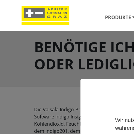
PRODUKTE
BENÖTIGE IC
ODER LEDIGLI
Die Vaisala Indigo-Produktfamilie ist eine 
Software Indigo Insight. Es stehen zahlrei
Wir nut
Kohlendioxid, Feuchte in Öl und verdampft
während
dem Indigo201, dem Indigo202 und dem Indi