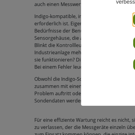
verbess
auch einen Messwertgeber?
Indigo-kompatible, intelligente Sonden bas
erforderlich ist. Eigentlich handelt es sic
Bedürfnisse der Benutzenden entwickelt. Klei
Sensorgehäuse, die anzeigt, ob die Sonde m
Blinkt die Kontrollleuchte, werden Daten erfo
Industrieanlage mehrere Sonden an schwer 
sie funktionieren? Die Kontrollleuchte der I
Bei einem Fehler leuchtet die Kontrollleuchte
Obwohl die Indigo-Sonden als eigenständi
zusammen mit einem Indigo-Messwertgeber. E
Problem auftritt oder wenn vor Ort Wartun
Sondendaten werden beispielsweise am Disp
Für eine effiziente Wartung reicht es nicht
zu verlassen, der die Messgeräte einzeln ü
zum Einsatz kommen können, die einzige inte