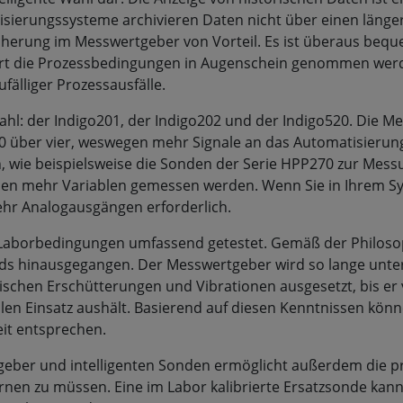
sierungssysteme archivieren Daten nicht über einen länge
cherung im Messwertgeber von Vorteil. Es ist überaus bequ
Ort die Prozessbedingungen in Augenschein genommen werden
fälliger Prozessausfälle.
hl: der Indigo201, der Indigo202 und der Indigo520. Die M
0 über vier, weswegen mehr Signale an das Automatisieru
 wie beispielsweise die Sonden der Serie HPP270 zur Mes
nen mehr Variablen gemessen werden. Wenn Sie in Ihrem Sys
mehr Analogausgängen erforderlich.
aborbedingungen umfassend getestet. Gemäß der Philosoph
rds hinausgegangen. Der Messwertgeber wird so lange unte
ischen Erschütterungen und Vibrationen ausgesetzt, bis er 
en Einsatz aushält. Basierend auf diesen Kenntnissen könne
it entsprechen.
eber und intelligenten Sonden ermöglicht außerdem die 
nen zu müssen. Eine im Labor kalibrierte Ersatzsonde ka