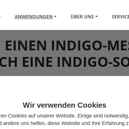
ANWENDUNGEN
ÜBER UNS
SERVIC
H EINEN INDIGO-M
CH EINE INDIGO-S
Wir verwenden Cookies
modulare Lösung mit austauschbaren Sonden, intelligenten 
che Sonden zur Messung verschiedener Parameter zur Auswah
zen Cookies auf unserer Website. Einige sind notwendig
es Wasserstoffperoxid. Die Sonden können an drei versch
 andere uns helfen, diese Website und Ihre Erfahrung 
go520. Doch wann ist eine Sonde allein ausreichend und w