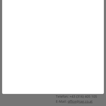
Produkte
Team
Anwendungen
Karriere
Über Uns
Sponsoring
Service
Kontakt
SOCIALS
KONTAKT
INDUSTRIE AUTOMATION
facebook
GRAZ
linkedin
Ing. W. Häusler GmbH
YouTube
Autaler Strasse 55
instagram
A-8074 Raaba
email
Telefon: +43 (316) 405 105
E-Mail:
office@iag.co.at