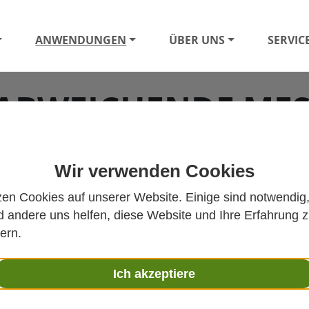
ANWENDUNGEN
ÜBER UNS
SERVIC
ABWEICHENDE MES
R RELATIVE FEUCH
Wir verwenden Cookies
zen Cookies auf unserer Website. Einige sind notwendig
 andere uns helfen, diese Website und Ihre Erfahrung 
ern.
auigkeit von Feuchtesensoren. Auch Reinigungsmittel, che
führen und damit Prozesse, Produktqualität und Energieef
Ich akzeptiere
uigkeit beeinflussen, wie sich Sensorabweichungen frühzeit