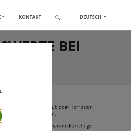
E
KONTAKT
DEUTSCH
SWERTE BEI
TE
,
zu
mische Ausgasungen, Staub oder Korrosion
fizienz beeinträchtigen.
ig erkennen lassen und warum die richtige