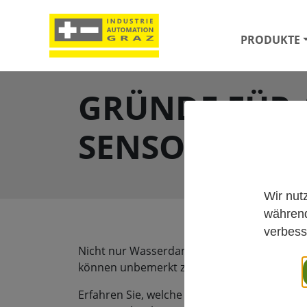
PRODUKTE
GRÜNDE FÜR 
SENSOREN FÜ
Wir nut
während
verbess
Nicht nur Wasserdampf beeinflusst die Gen
können unbemerkt zu Messwertabweichungen 
Erfahren Sie, welche Faktoren die Messgena