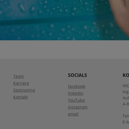
SOCIALS
KO
Team
Karriere
IN
facebook
Sponsoring
In
linkedin
Kontakt
Aut
YouTube
A-
instagram
email
Tel
E-M