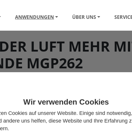
ANWENDUNGEN
ÜBER UNS
SERVIC
 DER LUFT MEHR MI
NDE MGP262
Wir verwenden Cookies
it war Biotransformation das zentrale Thema, also die v
zen Cookies auf unserer Website. Einige sind notwendig
Biomethan (Gas aus erneuerbaren Quellen) sind zentrale
 andere uns helfen, diese Website und Ihre Erfahrung 
en Welt als neue tragende Säulen der Energieerzeugung
ern.