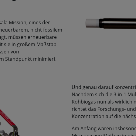
ala Mission, eines der
neuerbarem, nicht fossilem
esagt, müssen erneuerbare
it sie in großem Maßstab
üssen vom
m Standpunkt minimiert
Und genau darauf konzentrie
Nachdem sich die 3-in-1 Mu
Rohbiogas nun als wirklich
richtet das Forschungs- und
Konzentration auf die näch
Am Anfang waren insbesond
Messung von Methan in nied