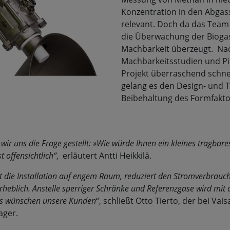
Konzentration in den Abga
relevant. Doch da das Team 
die Überwachung der Biogas
Machbarkeit überzeugt. N
Machbarkeitsstudien und Pi
Projekt überraschend schnel
gelang es den Design- und 
Beibehaltung des Formfakto
r uns die Frage gestellt: »Wie würde Ihnen ein kleines tragbares
 offensichtlich“
, erläutert Antti Heikkilä.
die Installation auf engem Raum, reduziert den Stromverbrauch u
rheblich. Anstelle sperriger Schränke und Referenzgase wird mit
das wünschen unsere Kunden
“, schließt Otto Tierto, der bei Va
ager.