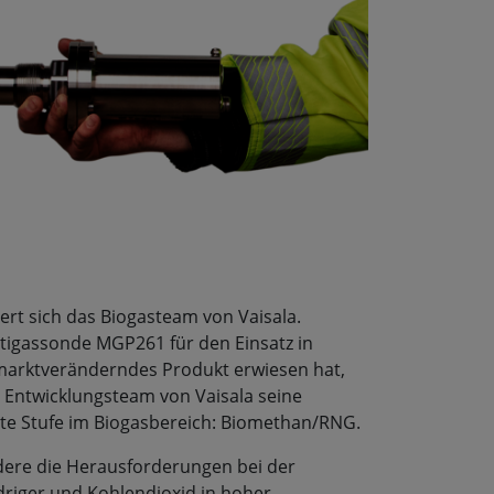
rt sich das Biogasteam von Vaisala.
ltigassonde MGP261 für den Einsatz in
 marktveränderndes Produkt erwiesen hat,
 Entwicklungsteam von Vaisala seine
ste Stufe im Biogasbereich: Biomethan/RNG.
ere die Herausforderungen bei der
riger und Kohlendioxid in hoher