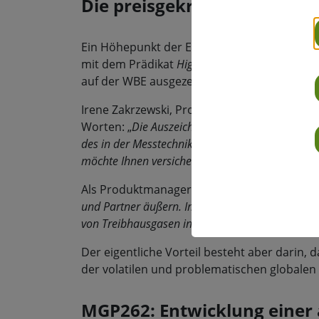
Die preisgekrönte MGP262
Ein Höhepunkt der Expo & Summit waren di
mit dem Prädikat
Highly Commended
in der 
auf der WBE ausgezeichnet – dieses Jahr un
Irene Zakrzewski, Projektmanagerin für For
Worten: „
Die Auszeichnung für unsere Innovat
des in der Messtechnik Möglichen zu verschieb
möchte Ihnen versichern, dass wir mit weitere
Als Produktmanager fährt Antti Heikkilä fort:
und Partner äußern. Im täglichen Betrieb setzen
von Treibhausgasen in die Atmosphäre zu minim
Der eigentliche Vorteil besteht aber darin, 
der volatilen und problematischen globale
MGP262: Entwicklung einer