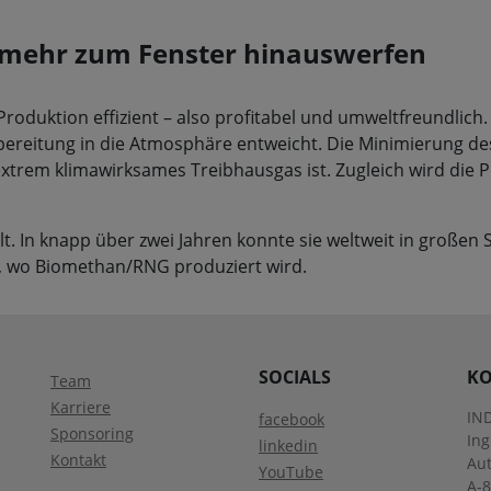
d mehr zum Fenster hinauswerfen
roduktion effizient – also profitabel und umweltfreundlic
reitung in die Atmosphäre entweicht. Die Minimierung des
rem klimawirksames Treibhausgas ist. Zugleich wird die Pr
. In knapp über zwei Jahren konnte sie weltweit in großen 
, wo Biomethan/RNG produziert wird.
SOCIALS
KO
Team
Karriere
IN
facebook
Sponsoring
In
linkedin
Kontakt
Aut
YouTube
A-