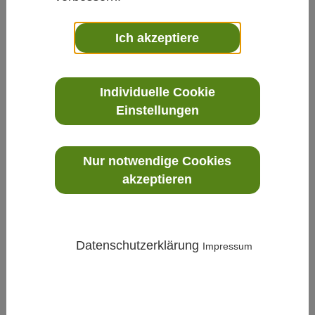
Ich akzeptiere
Individuelle Cookie
Einstellungen
Klima
»
Lüftungstechnik
»
AccuBalance™ 8380 & DP-
Calc™ 8715 – Präzises Luftmengen- und
Druckmesssystem
Nur notwendige Cookies
akzeptieren
Datenschutzerklärung
Impressum