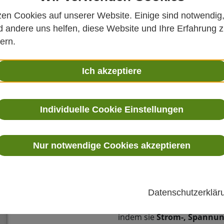
zen Cookies auf unserer Website. Einige sind notwendig
 andere uns helfen, diese Website und Ihre Erfahrung 
ern.
Ich akzeptiere
angssonde
Individuelle Cookie Einstellungen
Produktbesch
Nur notwendige Cookies akzeptieren
Die
Vaisala ANP115 Analo
Integration analoger Sensore
Datenschutzerklä
Umgebungsüberwachungssyst
zwischen analogen Sensore
indem sie
Strom-, Spannun