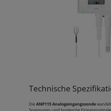
Technische Spezifikat
Die
ANP115 Analogeingangssonde
wandelt
Spannungs- und boolesche Eingangssignale 