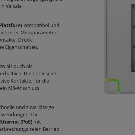
in Vaisala
Plattform
kompatibel und
 mehrerer Messparameter.
ntakte, Druck,
che Eigenschaften,
n als auch als
erhältlich. Die boolesche
sive Kontakte. Für die
 ein M8-Anschluss
chnelle und zuverlässige
nwendungen. Die
thernet (PoE)
mit
erbrechungsfreien Betrieb