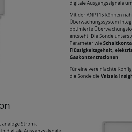
digitale Ausgangssignale u
Mit der ANP115 können nahe
Überwachungssystem integri
optimierte Überwachungslö
entsteht. Die Sonde unterst
Parameter wie
Schaltkonta
Flüssigkeitsgehalt, elektr
Gaskonzentrationen
.
Für eine vereinfachte Konfi
die Sonde die
Vaisala Insig
ion
 analoge Strom-,
in digitale Ausgangssignale