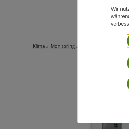
Wir nut
während
verbess
Klima
»
Monitoring
»
ANP115 - Analogeing