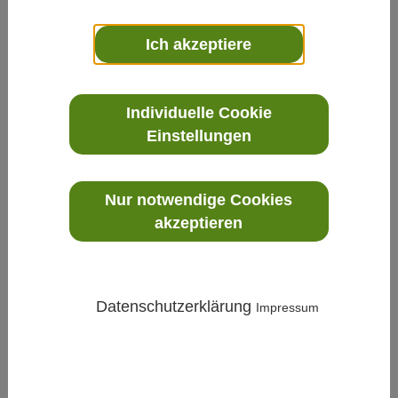
Ich akzeptiere
Individuelle Cookie
Einstellungen
Prozess
»
Datenerfassung
»
CEM20 -
Kanalerweiterungsmodul
Nur notwendige Cookies
akzeptieren
Datenschutzerklärung
Impressum