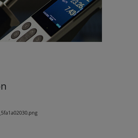
on
5fa1a02030.png