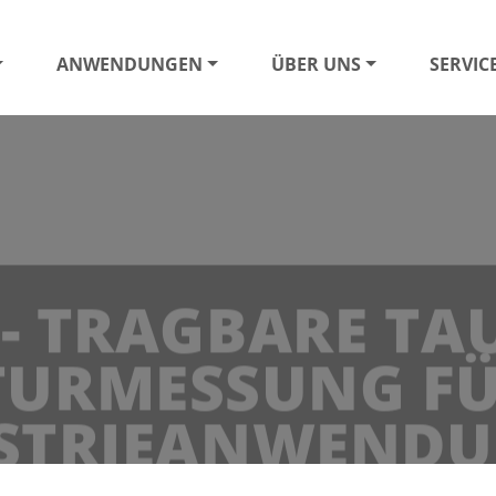
ANWENDUNGEN
ÜBER UNS
SERVIC
 - TRAGBARE T
URMESSUNG FÜ
STRIEANWEND