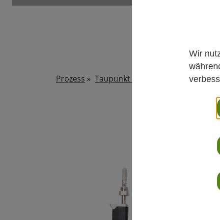
Wir nut
während
Prozess
»
Taupunkt
»
DMP80 Serie - Tragb
verbess