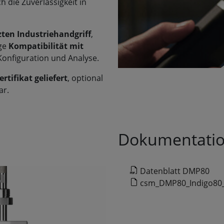
h die Zuverlässigkeit in
zten Industriehandgriff
,
ige
Kompatibilität mit
Konfiguration und Analyse.
rtifikat geliefert
, optional
ar.
Dokumentati
Datenblatt DMP80
csm_DMP80_Indigo80_