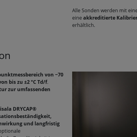
Alle Sonden werden mit ei
eine
akkreditierte Kalibri
erhältlich.
ion
unktmessbereich von −70
on bis zu ±2 °C Td/f
.
tur zur umfassenden
isala DRYCAP®
ationsbeständigkeit,
nwirkung und langfristig
optionale