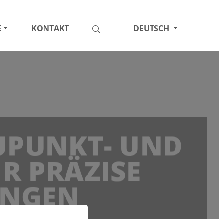
E
KONTAKT
DEUTSCH
AUPUNKT- UND
R PRÄZISE
UNGEN