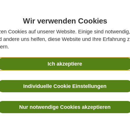
Wir verwenden Cookies
zen Cookies auf unserer Website. Einige sind notwendig
 andere uns helfen, diese Website und Ihre Erfahrung 
are Taupunkt- und Temperaturmessung für präzise Indust
ern.
Ich akzeptiere
Produktbesch
Individuelle Cookie Einstellungen
Die
Vaisala DMP80 Serie
um
Temperatursonden
, die sp
Nur notwendige Cookies akzeptieren
Stichprobenmessungen un
In Kombination mit dem
tr
ermöglichen sie
präzise un