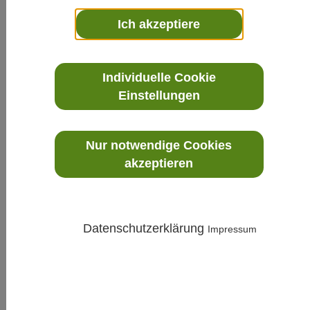
Ich akzeptiere
Individuelle Cookie
Einstellungen
DSS70A Portables
Nur notwendige Cookies
Probenahmesystem und
akzeptieren
Probenahmezellen für portables
Messgerät DM70 zur
Taupunktmessung
Datenschutzerklärung
Impressum