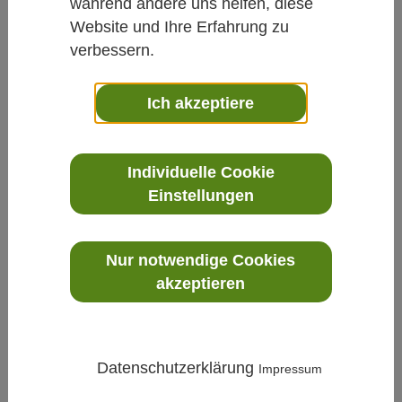
während andere uns helfen, diese
Website und Ihre Erfahrung zu
verbessern.
Ich akzeptiere
Prozess
»
Gase
»
GMP80P - Tragbare CO₂-Sonde mit
aktiver Probenahme für präzise Inkubator-Messungen
Individuelle Cookie
Einstellungen
Nur notwendige Cookies
akzeptieren
Datenschutzerklärung
Impressum