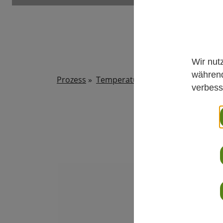
Wir nut
während
Prozess
»
Temperatur
»
HMP3 - Hochpräzis
verbess