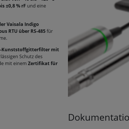
s ±0,8 % rF
und eine
er Vaisala Indigo
us RTU über RS-485
für
eme.
-Kunststoffgitterfilter mit
rlässigen Schutz des
nde mit einem
Zertifikat für
Dokumentati