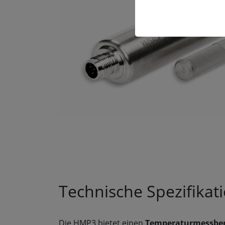
Technische Spezifikat
Die HMP3 bietet einen
Temperaturmessbere