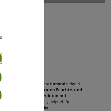
,
zu
rdanwendungen
reibung
3 Feuchte- und Temperatursonde
eignet
nwendungen mit moderaten Feuchte- und
 Dank der
Sondenkonstruktion mit
tausch
ist sie besonders geeignet für
egelmäßige Wartung oder