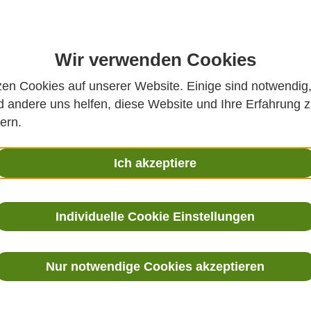
Wir verwenden Cookies
zen Cookies auf unserer Website. Einige sind notwendig
 andere uns helfen, diese Website und Ihre Erfahrung 
e Feuchte- und Temperatursonde für industrielle Standa
ern.
Ich akzeptiere
Produktbesch
Individuelle Cookie Einstellungen
Die
Vaisala HUMICAP® HMP
sich ideal für
allgemeine A
Nur notwendige Cookies akzeptieren
Temperaturbedingungen
.
werkzeuglosem Sensoraus
Anwendungen, bei denen
r