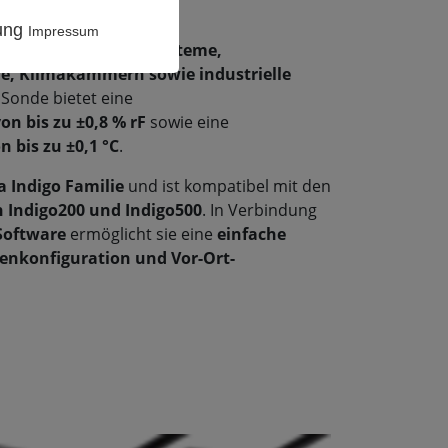
ch ist
.
rung
Impressum
ind
industrielle HLK-Systeme,
e, Klimakammern sowie industrielle
e Sonde bietet eine
n bis zu ±0,8 % rF
sowie eine
 bis zu ±0,1 °C
.
a Indigo Familie
und ist kompatibel mit den
 Indigo200 und Indigo500
. In Verbindung
-Software
ermöglicht sie eine
einfache
enkonfiguration und Vor-Ort-