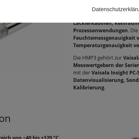
Neukalibrierung erforderli
Datenschutzerklä
Typische Einsatzbereiche s
Lackierkabinen, Reinräum
Prozessanwendungen
. Di
Feuchtemessgenauigkeit vo
Temperaturgenauigkeit von
Die HMP3 gehört zur
Vaisal
Messwertgebern der Serien
mit der
Vaisala Insight PC
Datenvisualisierung, Sond
Kalibrierung
.
ion
ich von −40 bis +120 °C