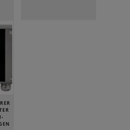
ARER
TER
I-
GEN