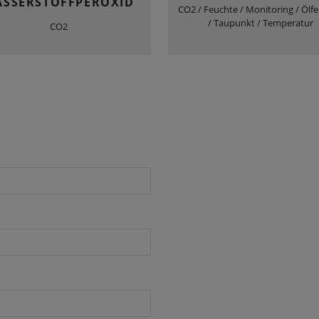
SSERSTOFFPEROXID
CO2 / Feuchte / Monitoring / Ölf
/ Taupunkt / Temperatur
CO2