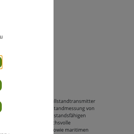
,
zu
reibung
sonde
ist ein robuster Füllstandtransmitter
gerung zur präzisen Füllstandmessung von
hlamm
. Dank ihrer widerstandsfähigen
e Sonde ideal für anspruchsvolle
en, Industrieanlagen sowie maritimen