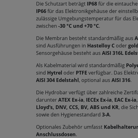
Die Schutzart beträgt
IP68
für die eintauc
IP66
für das Elektronikgehäuse der einstell
zulässige Umgebungstemperatur für das Ele
zwischen
-30 °C und +70 °C
.
Die Membran besteht standardmäßig aus
A
sind Ausführungen in
Hastelloy C
oder
gol
Sensorgehäuse besteht aus
AISI 316L Edels
Als Kabelmaterial wird standardmäßig
Poly
sind
Hytrel
oder
PTFE
verfügbar. Das Elekt
AISI 304 Edelstahl
, optional aus
AISI 316
.
Die Hydrobar verfügt über zahlreiche Zerti
darunter
ATEX Ex-ia
,
IECEx Ex-ia
,
EAC Ex-ia
Lloyd’s, DNV, CCS, BV, ABS und KR
, die Si
sowie den Hygienestandard
3-A
.
Optionales Zubehör umfasst
Kabelhalteru
Anschlussdosen
.