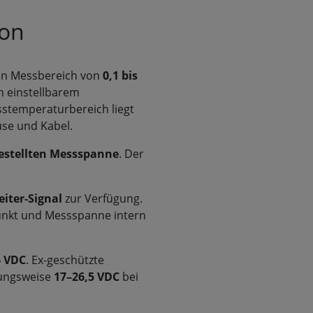
ion
en Messbereich von
0,1 bis
h einstellbarem
sstemperaturbereich liegt
se und Kabel.
gestellten Messspanne
. Der
iter-Signal
zur Verfügung.
punkt und Messspanne intern
6 VDC
. Ex-geschützte
ungsweise
17–26,5 VDC
bei