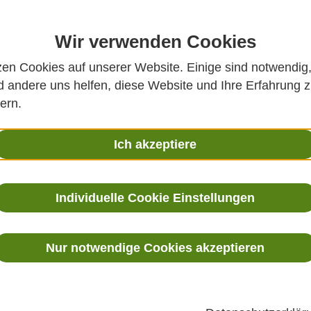
Wir verwenden Cookies
zen Cookies auf unserer Website. Einige sind notwendig
 andere uns helfen, diese Website und Ihre Erfahrung 
ern.
onde mit metallischer Membran
Ich akzeptiere
Produktbesch
Individuelle Cookie Einstellungen
Die
Hydrobar Tauchdruck
Nur notwendige Cookies akzeptieren
mit Kabel- oder Rohrverlän
Wasser, Abwasser und Sc
Konstruktion eignet sich di
Anwendungen in Wasserwerk