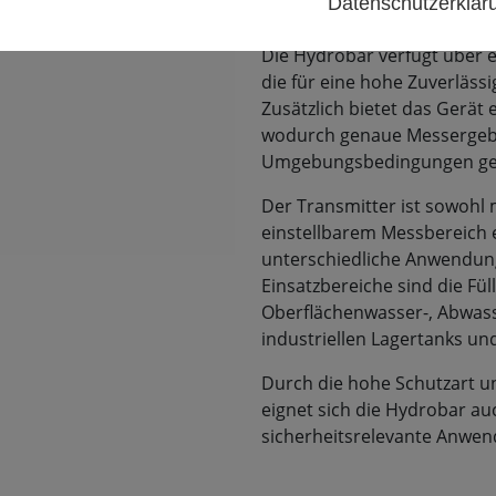
Datenschutzerklä
Umgebungen.
Die Hydrobar verfügt über 
die für eine hohe Zuverlässig
Zusätzlich bietet das Gerät 
wodurch genaue Messergebn
Umgebungsbedingungen gew
Der Transmitter ist sowohl m
einstellbarem Messbereich e
unterschiedliche Anwendun
Einsatzbereiche sind die Fü
Oberflächenwasser-, Abwa
industriellen Lagertanks u
Durch die hohe Schutzart un
eignet sich die Hydrobar au
sicherheitsrelevante Anwe