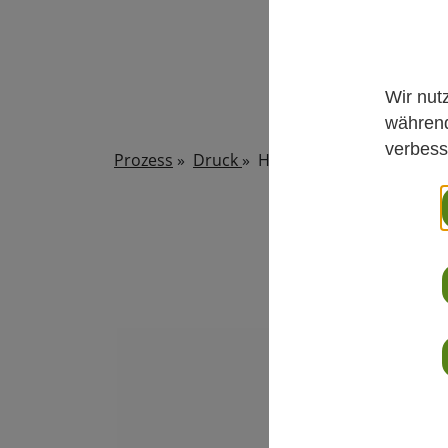
Wir nut
während
verbess
Prozess
»
Druck
»
Hydrobar - Tauchdrucks