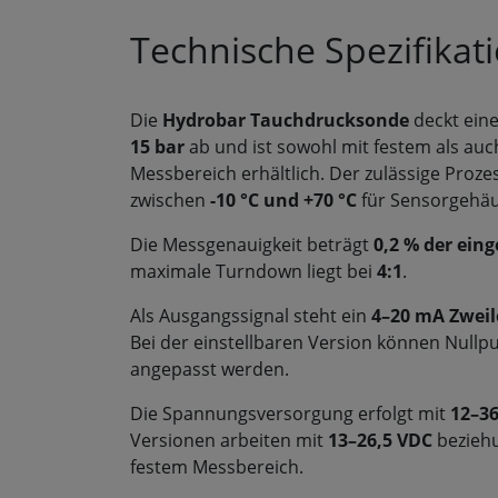
Technische Spezifikat
Die
Hydrobar Tauchdrucksonde
deckt ein
15 bar
ab und ist sowohl mit festem als auc
Messbereich erhältlich. Der zulässige Proze
zwischen
-10 °C und +70 °C
für Sensorgehäu
Die Messgenauigkeit beträgt
0,2 % der ein
maximale Turndown liegt bei
4:1
.
Als Ausgangssignal steht ein
4–20 mA Zweile
Bei der einstellbaren Version können Null
angepasst werden.
Die Spannungsversorgung erfolgt mit
12–3
Versionen arbeiten mit
13–26,5 VDC
bezieh
festem Messbereich.