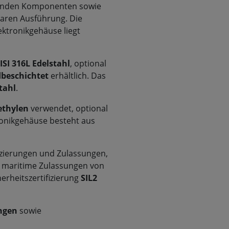
henden Komponenten sowie
baren Ausführung. Die
ktronikgehäuse liegt
ISI 316L Edelstahl
, optional
dbeschichtet
erhältlich. Das
tahl
.
ethylen
verwendet, optional
ronikgehäuse besteht aus
fizierungen und Zulassungen,
, maritime Zulassungen von
cherheitszertifizierung
SIL2
ngen
sowie