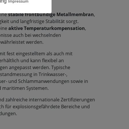
rung
Impressum
eine
stabile frontbündige Metallmembran
,
keit und langfristige Stabilität sorgt.
eine
aktive Temperaturkompensation
,
isse auch bei wechselnden
ährleistet werden.
it fest eingestelltem als auch mit
rhältlich und kann flexibel an
gen angepasst werden. Typische
llstandmessung in Trinkwasser-,
sser- und Schlammanwendungen sowie in
nd maritimen Systemen.
d zahlreiche internationale Zertifizierungen
ch für explosionsgefährdete Bereiche und
ndungen.