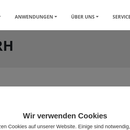
ANWENDUNGEN
ÜBER UNS
SERVIC
RH
Wir verwenden Cookies
WTR-AK-CO2-RH für 
Innentemperatur, Luftfe
zen Cookies auf unserer Website. Einige sind notwendig