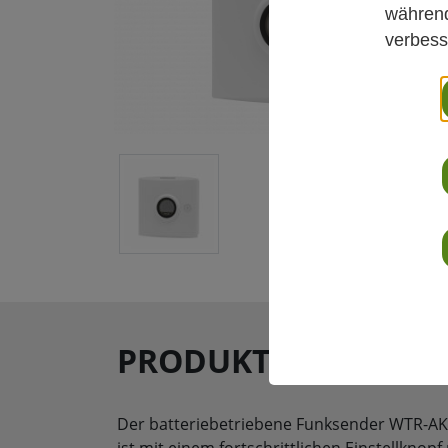
während
verbess
PRODUKTBESCHREI
Der batteriebetriebene Funksender WTR-AK
ist mit einem fortschrittlichen Einstellkno