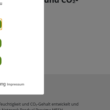
zu
lt
rung
Impressum
uchtigkeit und CO₂-Gehalt entwickelt und
osen Netzwerk Produal Proxima MESH