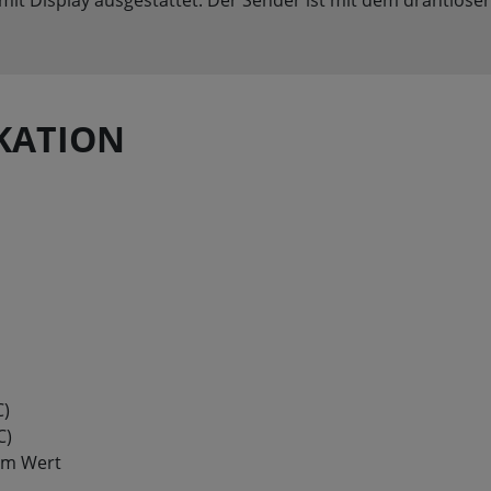
IKATION
C)
C)
vom Wert