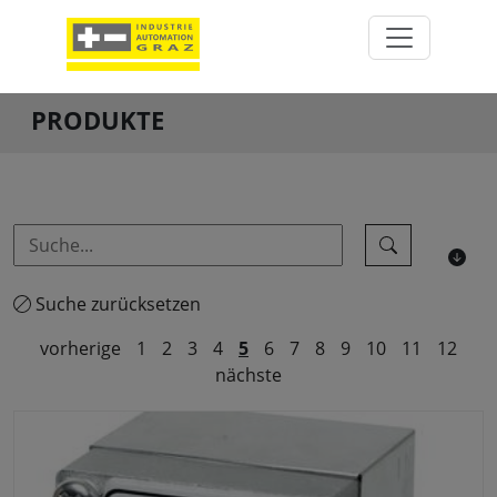
PRODUKTE
Suche zurücksetzen
vorherige
1
2
3
4
5
6
7
8
9
10
11
12
nächste