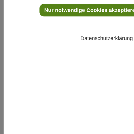
Nur notwendige Cookies akzeptier
Datenschutzerklärun
Revolutionieren der Überwachung
Erleben Sie Präzision und Zuverlässigkeit mit der
Vaisala Jade Smart Cloud – Ihrer fortschrittlichen Cloud-
Überwachungslösung zur Optimierung industrieller
Abläufe.
Nutzen Sie die Leistungsfähigkeit von Echtzeitdaten-
und Verlaufsdatenanalysen, um sicherzustellen, dass
Ihre Prozess- oder Umgebungsbedingungen stets ideal