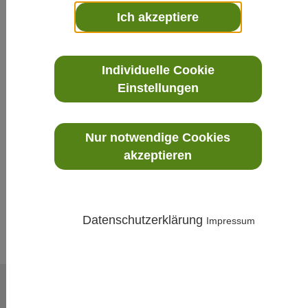
Ich akzeptiere
Individuelle Cookie
Einstellungen
Transmitter 641 zur Umformung
von Einheitssignalen
Nur notwendige Cookies
akzeptieren
Datenschutzerklärung
Impressum
PRODUKTBESCHREIBUNG