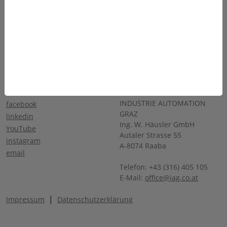
Produkte
Team
Anwendungen
Karriere
Über Uns
Sponsoring
Service
Kontakt
SOCIALS
KONTAKT
INDUSTRIE AUTOMATION
facebook
GRAZ
linkedin
Ing. W. Häusler GmbH
YouTube
Autaler Strasse 55
instagram
A-8074 Raaba
email
Telefon: +43 (316) 405 105
E-Mail:
office@iag.co.at
|
Impressum
Datenschutzerklärung