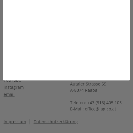
Produkte
Team
Anwendungen
Karriere
Über Uns
Sponsoring
Service
Kontakt
SOCIALS
KONTAKT
INDUSTRIE AUTOMATION
facebook
GRAZ
linkedin
Ing. W. Häusler GmbH
YouTube
Autaler Strasse 55
instagram
A-8074 Raaba
email
Telefon: +43 (316) 405 105
E-Mail:
office@iag.co.at
|
Impressum
Datenschutzerklärung