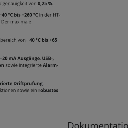
lgenauigkeit von
0,25 %
.
−40 °C bis +260 °C
in der HT-
. Der maximale
rbereich von
−40 °C bis +65
 4–20 mA Ausgänge
,
USB-,
ion
sowie integrierte
Alarm-
rierte Driftprüfung
,
unktionen sowie ein
robustes
Dokumentati