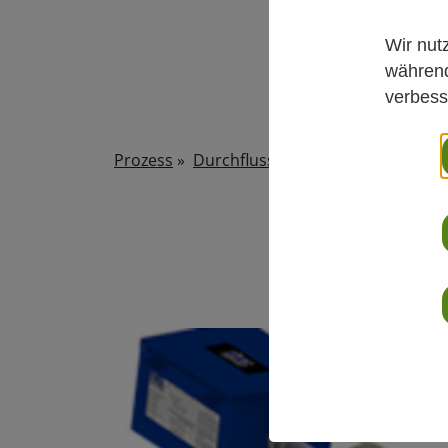
Wir nut
während
verbess
Prozess
»
Durchfluss Gasförmig
»
K-BAR-20