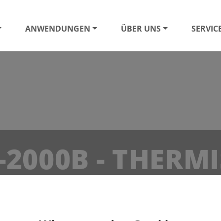
ANWENDUNGEN
ÜBER UNS
SERVIC
-2000B - THERM
NDURCHFLUSS