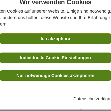
Wir verwenden Cookies
zen Cookies auf unserer Website. Einige sind notwendig
 andere uns helfen, diese Website und Ihre Erfahrung 
ern.
Ich akzeptiere
00B - Thermischer Massendurchflussmesser
Individuelle Cookie Einstellungen
Produktbesch
Nur notwendige Cookies akzeptieren
Die
K-BAR 2000B
nutzt die 
Gasgeschwindigkeit und Tem
Messpunkten über die gesa
Datenschutzerklä
schnellen
Dual FD2 Metal 
Geschwindigkeit und Temper