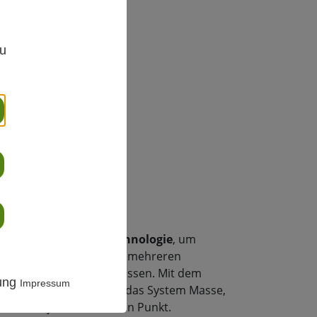
,
zu
reibung
patentierte
B-Series-Technologie
, um
peratur gleichzeitig an mehreren
mte Messspanne zu erfassen. Mit dem
rung
Impressum
Clad™ Sensor
berechnet das System Masse,
atur an jedem einzelnen Punkt.