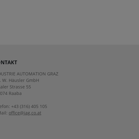
NTAKT
DUSTRIE AUTOMATION GRAZ
g. W. Häusler GmbH
aler Strasse 55
8074 Raaba
efon: +43 (316) 405 105
ail:
office@iag.co.at