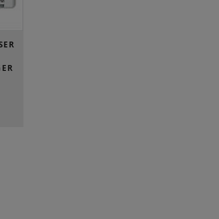
SER
GER