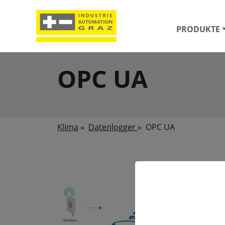
PRODUKTE
OPC UA
Klima
»
Datenlogger
»
OPC UA