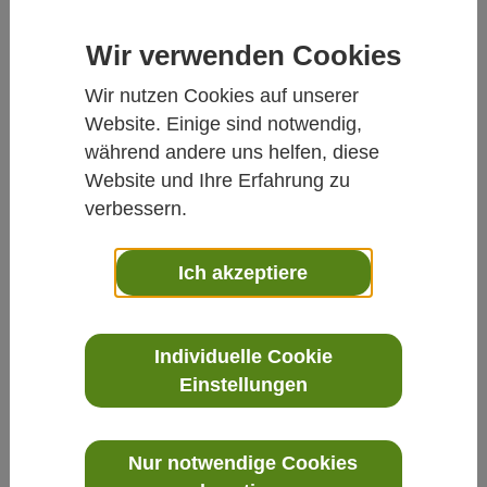
Wir verwenden Cookies
Wir nutzen Cookies auf unserer
Website. Einige sind notwendig,
während andere uns helfen, diese
Klima
»
CO2
»
Origo10- Modulares HVAC-Messsystem
Website und Ihre Erfahrung zu
für präzise Gebäudeautomation
verbessern.
Ich akzeptiere
Individuelle Cookie
Einstellungen
Nur notwendige Cookies