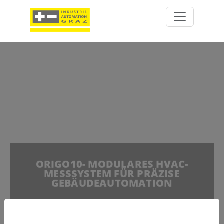
ORIGO10- MODULARES HVAC-
MESSSYSTEM FÜR PRÄZISE
GEBÄUDEAUTOMATION