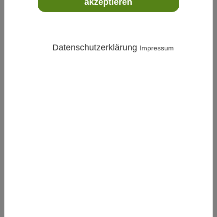
akzeptieren
Datenschutzerklärung
Impressum
Produktbeschreibung
Die Vaisala
Origo10 Serie
ist ein
modularer HVAC-
Messumformer
für
präzise und zuverlässige
Messungen
in Gebäuden und sensiblen Bereichen.
Dank
austauschbarer Messsonden
und
hoher
Langzeitstabilität
eignet sich das System ideal für
moderne Gebäudeautomations- und HLK-
Anwendungen
.
Die Geräte unterstützen die Messung von
Feuchte,
Temperatur, CO₂ und Taupunkt
und bieten
flexible
Ausgangsoptionen
. Durch die
einfache
Konfiguration über die Insight Software
sowie die