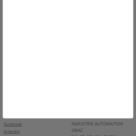
Produkte
Team
Anwendungen
Karriere
Über Uns
Sponsoring
Service
Kontakt
SOCIALS
KONTAKT
INDUSTRIE AUTOMATION
facebook
GRAZ
linkedin