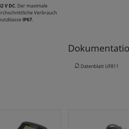
32 V DC
. Der maximale
urchschnittliche Verbrauch
chutzklasse
IP67
.
Dokumentati
Datenblatt UF811