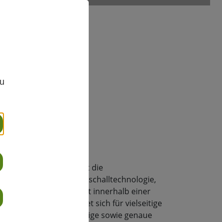
,
wachung
zu
reibung
chflussmessgerät
misst die
eiten mithilfe von Ultraschalltechnologie,
trömungsgeschwindigkeit innerhalb einer
hnen. Das System eignet sich für vielseitige
nd bietet eine zuverlässige sowie genaue