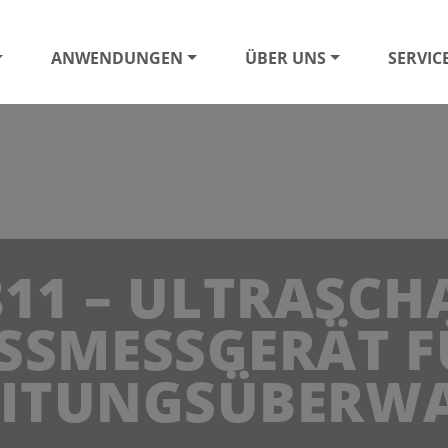
ANWENDUNGEN
ÜBER UNS
SERVIC
11 – ULTRASCH
SMESSGERÄT F
EITUNGSÜBERW