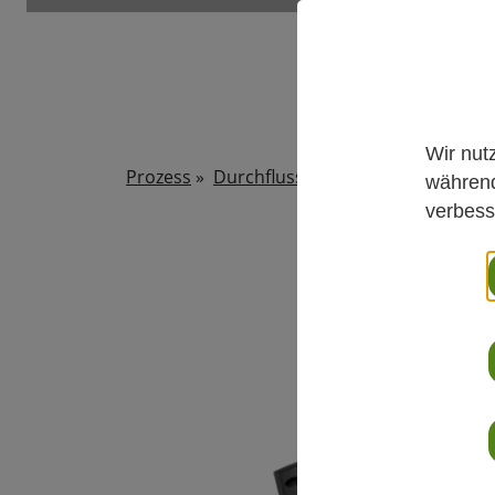
Wir nut
Prozess
»
Durchfluss Flüssig
»
UF811 – Ultr
während
verbess