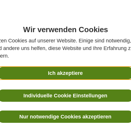
Wir verwenden Cookies
zen Cookies auf unserer Website. Einige sind notwendig
aschall-Durchflussmessgerät für präzise Rohrleitungsüber
 andere uns helfen, diese Website und Ihre Erfahrung 
ern.
Ich akzeptiere
Produktbesch
Individuelle Cookie Einstellungen
Das
UF811 Ultraschall-Dur
Geschwindigkeit von Flüssigk
um die durchschnittliche S
Nur notwendige Cookies akzeptieren
Rohrleitung präzise zu berec
industrielle Anwendungen u