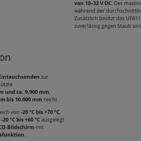
von 10–32 V DC
. Der maxim
während der durchschnittli
Zusätzlich besitzt das UF81
zuverlässig gegen Staub und
ion
Eintauchsonden
zur
tützte
m und ca. 9.900 mm
,
m bis 10.000 mm
reicht.
reich von
-20 °C bis +70 °C
,
n
-20 °C bis +60 °C
ausgelegt
LCD-Bildschirm
mit
sfunktion
.