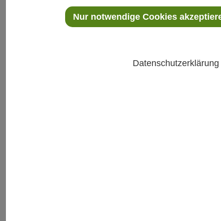
Sprachanruf, Licht- und Tonsignale
Überwachungsdaten können über OPC UA und API
Nur notwendige Cookies akzeptier
mit anderen Systemen geteilt werden
Parameter unbegrenzt mit Modbus und analogen
Geräten integrieren
Datenschutzerklärun