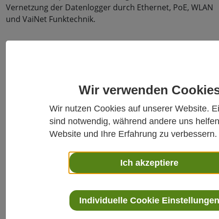
Vernetzung der Datenlogger durch Ethernet, PoE, WLAN
und VaiNet Funktechnik.
DAS VAISALA VIEWLINC
ÜBERWACHUNGSSYSTEM BIETET:
Wir verwenden Cookie
Überwachung und Alarmierung in Echtzeit mit
anpassbarer Berichterstellung
Wir nutzen Cookies auf unserer Website. E
Lückenlose Überwachung selbst bei Strom- und
sind notwendig, während andere uns helfen
Netzwerkausfällen
Website und Ihre Erfahrung zu verbessern.
Einfache Netzwerkanbindung über Ethernet, WLAN
oder die von Vaisala entwickelte VaiNet Funktechnik
Ich akzeptiere
Optionale Installation/Validierungsservices vor Ort
für einfache und konforme Inbetriebnahme
Benutzungsfreundliche Software mit Anleitung und
eingebetteter Hilfe per Display
Individuelle Cookie Einstellunge
Alarmbenachrichtigungen per E-Mail, SMS,