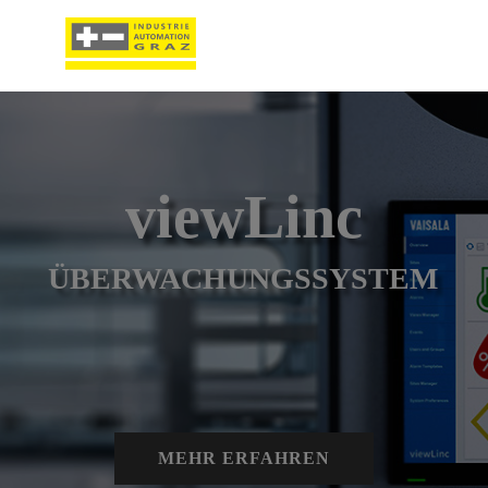
viewLinc
ÜBERWACHUNGSSYSTEM
MEHR ERFAHREN