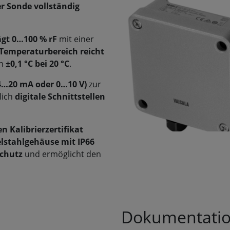
 Sonde vollständig
ägt 0…100 % rF
mit einer
Temperaturbereich reicht
on
±0,1 °C bei 20 °C
.
4…20 mA oder 0…10 V)
zur
lich
digitale Schnittstellen
n Kalibrierzertifikat
lstahlgehäuse mit IP66
schutz
und ermöglicht den
Dokumentati