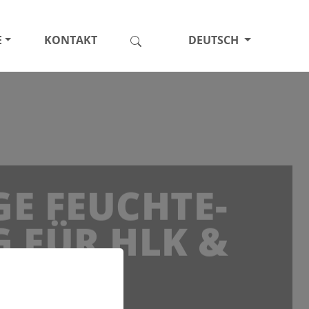
E
KONTAKT
DEUTSCH
GE FEUCHTE-
 FÜR HLK &