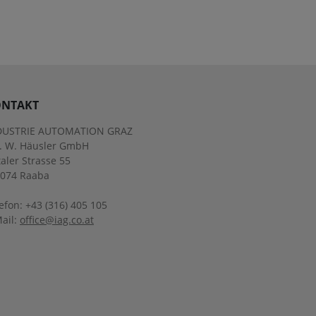
NTAKT
DUSTRIE AUTOMATION GRAZ
g. W. Häusler GmbH
aler Strasse 55
8074 Raaba
efon: +43 (316) 405 105
ail:
office@iag.co.at