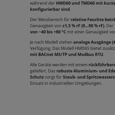
während der
HMD60 und TMD60 mit kurzer
konfigurierbar sind
.
Der Messbereich für
relative Feuchte betr
Genauigkeit von
±1,5 % rF (0…90 % rF)
. Der
von −40 bis +80 °C
mit einer Genauigkeit v
Je nach Modell stehen
analoge Ausgänge (
Verfügung. Das Modell HMD65 bietet zusätz
mit BACnet MS/TP und Modbus RTU
.
Alle Geräte werden mit einem
rückführbare
geliefert. Das
robuste Aluminium- und Ede
Schutz
sorgt für
Staub- und Spritzwasser
Einsatz in industriellen Umgebungen.