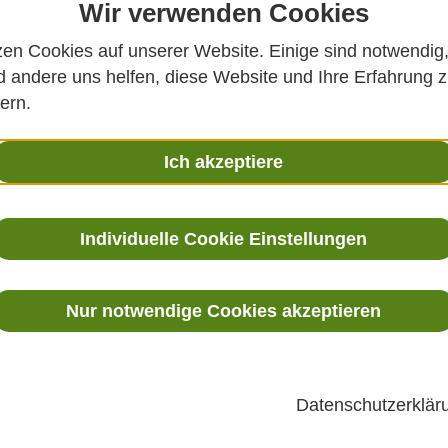
Wir verwenden Cookies
zen Cookies auf unserer Website. Einige sind notwendig
 andere uns helfen, diese Website und Ihre Erfahrung 
ern.
ige Feuchte- und Temperaturmessung für HLK & Industrie
Ich akzeptiere
Individuelle Cookie Einstellungen
Produktbesch
Nur notwendige Cookies akzeptieren
Die
Vaisala HMD60 Serie
um
Temperaturfühler für HLK
Industrieumgebungen
. Di
Datenschutzerklä
von bis zu ±1,5 % rF und ±0
für anspruchsvolle Einsatz