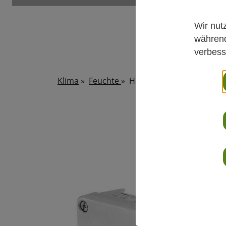
Wir nut
während
verbess
Klima
»
Feuchte
»
HMD60 Serie - Zuverläss