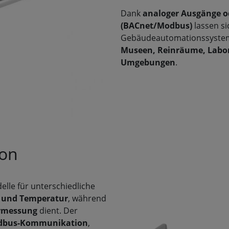
Dank
analoger Ausgänge o
(BACnet/Modbus)
lassen si
Gebäudeautomationssysteme
Museen, Reinräume, Labor
Umgebungen
.
ion
lle für unterschiedliche
 und Temperatur
, während
urmessung
dient. Der
Modbus-Kommunikation
,