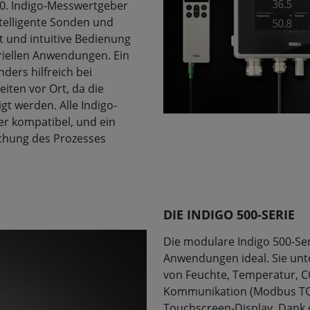
0. Indigo-Messwertgeber
ntelligente Sonden und
t und intuitive Bedienung
riellen Anwendungen. Ein
ders hilfreich bei
ten vor Ort, da die
t werden. Alle Indigo-
r kompatibel, und ein
chung des Prozesses
DIE INDIGO 500-SERIE
Die modulare Indigo 500-Seri
Anwendungen ideal. Sie unte
von Feuchte, Temperatur, C
Kommunikation (Modbus TCP/I
Touchscreen-Display. Dank