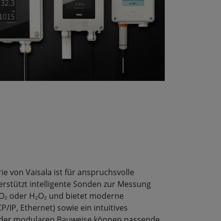
e von Vaisala ist für anspruchsvolle
rstützt intelligente Sonden zur Messung
O₂ oder H₂O₂ und bietet moderne
P, Ethernet) sowie ein intuitives
 der modularen Bauweise können passende