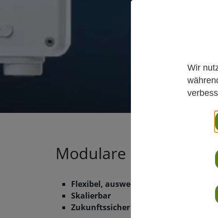
Wir nut
während
verbess
Modulare Indigo-Platt
Flexibel, auswechselbar
Skalierbar
Zukunftssicher